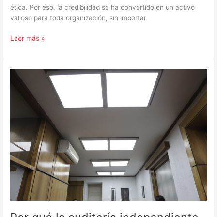
ética. Por eso, la credibilidad se ha convertido en un activo
valioso para toda organización, sin importar
Leer más »
Por
qué
la
auditoría
independiente
es
crucial
para
la
eficiencia
energética