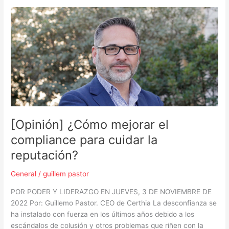
[Opinión]
¿Cómo
mejorar
el
compliance
para
cuidar
la
reputación?
[Opinión] ¿Cómo mejorar el
compliance para cuidar la
reputación?
General
/
guillem pastor
POR PODER Y LIDERAZGO EN JUEVES, 3 DE NOVIEMBRE DE
2022 Por: Guillemo Pastor. CEO de Certhia La desconfianza se
ha instalado con fuerza en los últimos años debido a los
escándalos de colusión y otros problemas que riñen con la