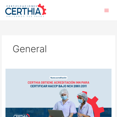
Ir
B
al
u
contenido
s
c
a
r
General
Certhia
obtiene
acreditación
INN
para
certificar
HACCP
bajo