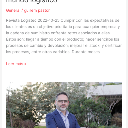
mundo
logístico
General
/
guillem pastor
Revista Logistec 2022-10-25 Cumplir con las expectativas de
los clientes es un objetivo prioritario para cualquier empresa y
la cadena de suministro enfrenta retos asociados a ellas.
Éstos son: llegar a tiempo con el producto; hacer sencillos los
procesos de cambio y devolución; mejorar el stock; y certificar
los procesos, entre otras variables. Durante meses
Leer más »
Cómo
mejorar
el
compliance
para
cuidar
la