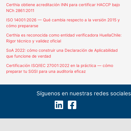
Certhia obtiene acreditación INN para certificar HACCP bajo
NCh 2861:2011
ISO 14001:2026 — Qué cambia respecto a la versión 2015 y
cómo prepararse
Certhia es reconocida como entidad verificadora HuellaChile:
Rigor técnico y validez oficial
SoA 2022: cómo construir una Declaración de Aplicabilidad
que funcione de verdad
Certificación ISO/IEC 27001:2022 en la práctica — cómo
preparar tu SGSI para una auditoría eficaz
Síguenos en nuestras redes sociales