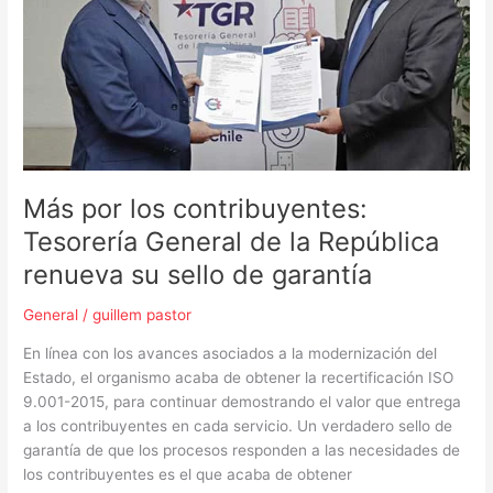
la
República
renueva
su
sello
de
garantía
Más por los contribuyentes:
Tesorería General de la República
renueva su sello de garantía
General
/
guillem pastor
En línea con los avances asociados a la modernización del
Estado, el organismo acaba de obtener la recertificación ISO
9.001-2015, para continuar demostrando el valor que entrega
a los contribuyentes en cada servicio. Un verdadero sello de
garantía de que los procesos responden a las necesidades de
los contribuyentes es el que acaba de obtener