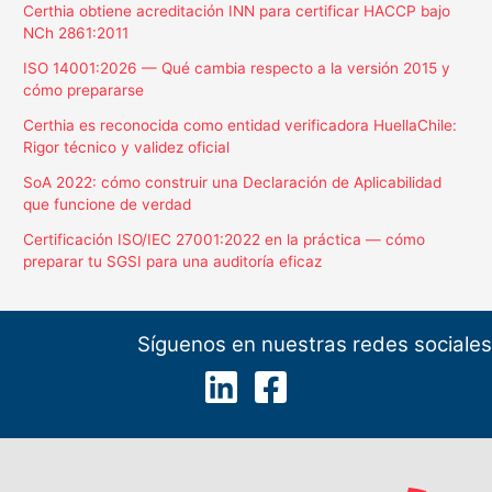
Certhia obtiene acreditación INN para certificar HACCP bajo
NCh 2861:2011
ISO 14001:2026 — Qué cambia respecto a la versión 2015 y
cómo prepararse
Certhia es reconocida como entidad verificadora HuellaChile:
Rigor técnico y validez oficial
SoA 2022: cómo construir una Declaración de Aplicabilidad
que funcione de verdad
Certificación ISO/IEC 27001:2022 en la práctica — cómo
preparar tu SGSI para una auditoría eficaz
Síguenos en nuestras redes sociales