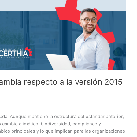
mbia respecto a la versión 2015
ada. Aunque mantiene la estructura del estándar anterior,
 cambio climático, biodiversidad, compliance y
ios principales y lo que implican para las organizaciones