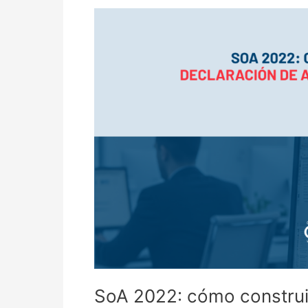
SoA
2022:
cómo
construir
una
Declaración
de
Aplicabilidad
que
funcione
de
verdad
SoA 2022: cómo construi