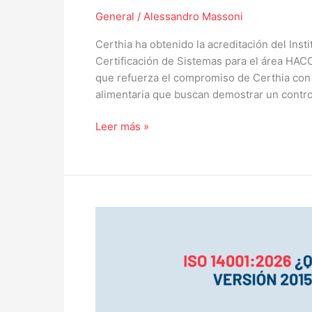
General
/
Alessandro Massoni
Certhia ha obtenido la acreditación del Ins
Certificación de Sistemas para el área HAC
que refuerza el compromiso de Certhia con 
alimentaria que buscan demostrar un control
Leer más »
ISO
14001:2026
—
Qué
cambia
respecto