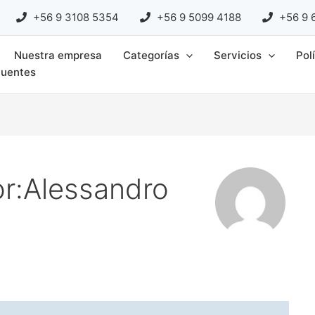
+56 9 3108 5354
+56 9 5099 4188
+56 9 
Nuestra empresa
Categorías
Servicios
Pol
cuentes
r:Alessandro