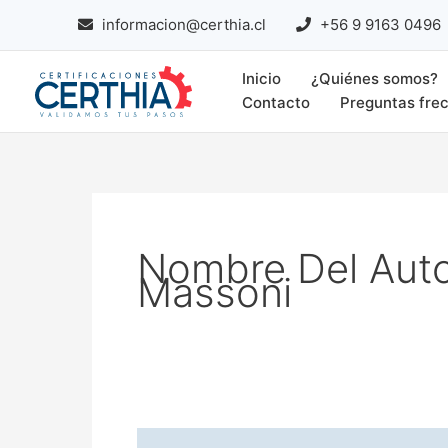
Ir
informacion@certhia.cl
+56 9 9163 0496
al
contenido
Inicio
¿Quiénes somos?
Contacto
Preguntas fre
Nombre Del Auto
Massoni
Certhia