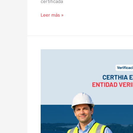
certificada
Leer más »
Certhia
es
reconocida
como
entidad
verificadora
HuellaChile:
Rigor
técnico
y
validez
oficial