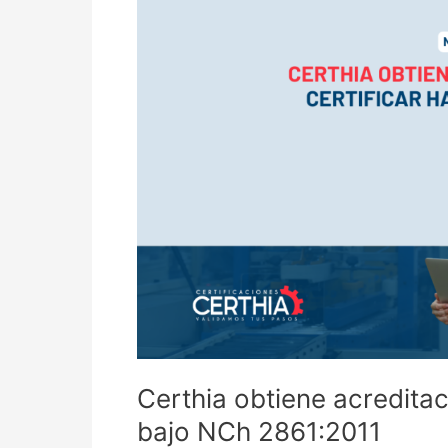
obtiene
acreditación
INN
para
certificar
HACCP
bajo
NCh
2861:2011
Certhia obtiene acredita
bajo NCh 2861:2011