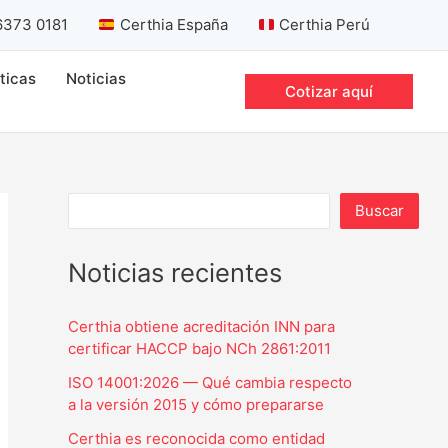
B
6373 0181
Certhia España
Certhia Perú
u
s
íticas
Noticias
Cotizar aquí
c
a
r
Buscar
Noticias recientes
Certhia obtiene acreditación INN para
certificar HACCP bajo NCh 2861:2011
ISO 14001:2026 — Qué cambia respecto
a la versión 2015 y cómo prepararse
Certhia es reconocida como entidad