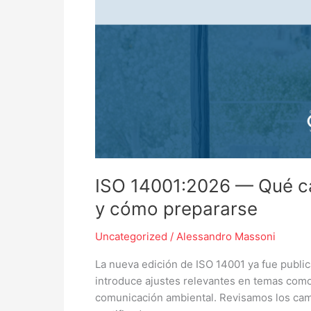
a
la
versión
2015
y
cómo
prepararse
ISO 14001:2026 — Qué ca
y cómo prepararse
Uncategorized
/
Alessandro Massoni
La nueva edición de ISO 14001 ya fue public
introduce ajustes relevantes en temas como
comunicación ambiental. Revisamos los camb